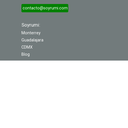
contacto@soyrumi.com
Soyrumi:
Monterrey
Guadalajara
CDMX
Blog
Legales:
Aviso de Privacidad
Términos y Condiciones
Síguenos: